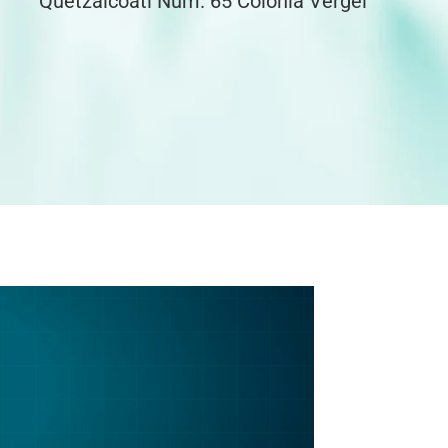
Quetzalcóatl Núm. 65 Colonia Vergel